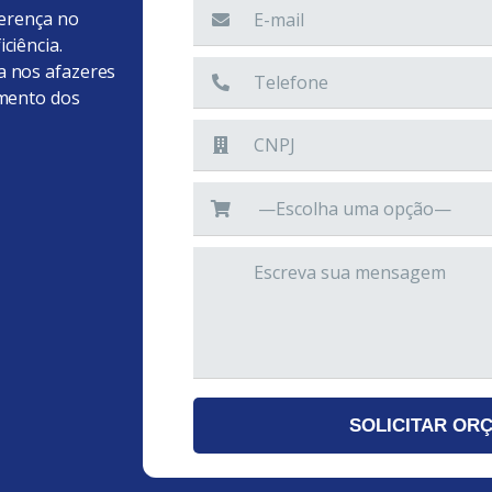
ferença no
ciência.
a nos afazeres
imento dos