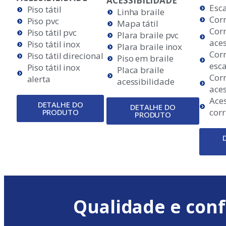
ACESSIBILIDADE
Esca
Piso tátil
Linha braile
Corr
Piso pvc
Mapa tátil
Cor
Piso tátil pvc
Plara braile pvc
aces
Piso tátil inox
Plara braile inox
Cor
Piso tátil direcional
Piso em braile
esca
Piso tátil inox
Placa braile
Cor
alerta
acessibilidade
aces
Aces
DETALHE DO
DETALHE DO
cor
PRODUTO
PRODUTO
Qualidade e conf