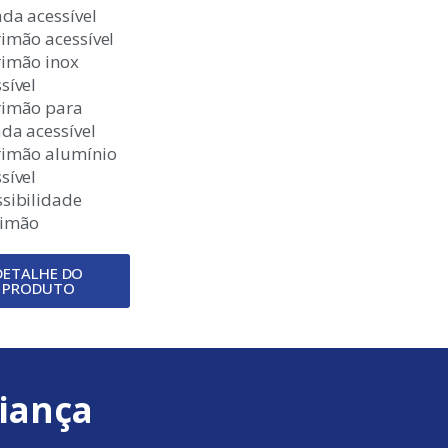
da acessível
imão acessível
rimão inox
sível
rimão para
da acessível
rimão alumínio
sível
sibilidade
rimão
DETALHE DO
PRODUTO
iança